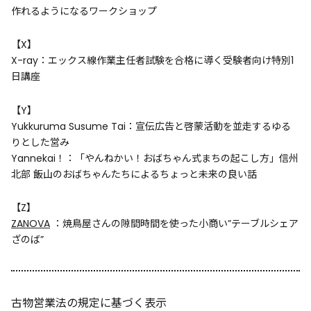
作れるようになるワークショップ
【X】
X-ray：エックス線作業主任者試験を合格に導く受験者向け特別1
日講座
【Y】
Yukkuruma Susume Tai：宣伝広告と啓蒙活動を並走するゆる
りとした営み
Yannekai！：「やんねかい！おばちゃん式まちの起こし方」信州
北部 飯山のおばちゃんたちによるちょっと未来の良い話
【Z】
ZANOVA
：焼鳥屋さんの隙間時間を使った小商い”テーブルシェア
ざのば”
古物営業法の規定に基づく表示