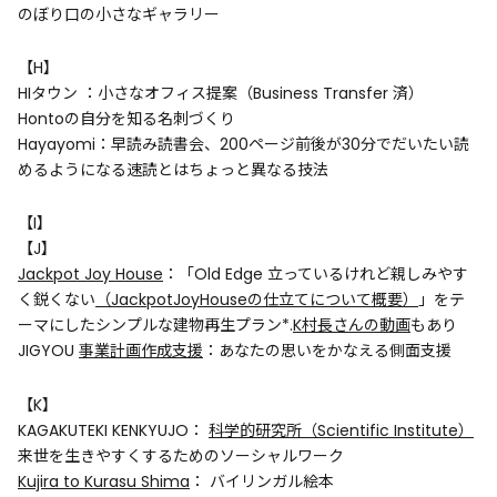
のぼり口の小さなギャラリー
【H】
HIタウン ：小さなオフィス提案（Business Transfer 済）
Hontoの自分を知る名刺づくり
Hayayomi：早読み読書会、200ページ前後が30分でだいたい読
めるようになる速読とはちょっと異なる技法
【I】
【J】
Jackpot Joy House
：「Old Edge 立っているけれど親しみやす
く鋭くない
（JackpotJoyHouseの仕立てについて概要）
」をテ
ーマにしたシンプルな建物再生プラン*.
K村長さんの動画
もあり
JIGYOU
事業計画作成支援
：あなたの思いをかなえる側面支援
【K】
KAGAKUTEKI KENKYUJO：
科学的研究所（Scientific Institute）
来世を生きやすくするためのソーシャルワーク
Kujira to Kurasu Shima
： バイリンガル絵本