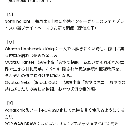
（Business Transfer 済）
【N】
Nomi no Ichi ：毎月第4土曜に小諸インター登り口のシェアプレ
イス小諸ブライトベースのお庭で開催（開催終了）
【O】
Okame Hachimoku Kaigi：一人では解きにくい時も、傍目に集
う仲間が居れば悩みも楽しみ。
Oyatsu Tantei：短編小説「おやつ探偵」お互いがそれぞれの世
界で生きる甘利兄弟。おやつに隠された民族存続の極秘政策を、
それぞれの道で追掛ける探偵となる。
Oyatsu Neko（Snack Cat）：短編小説「おやつネコ」おやつの
共にぴったりの楽しい物語、おやつ探偵の番外編。
【P】
Panasonic製ノートPCをSSD化して気持ち良く使えるようにする
方法
POP GAG DRAW：ばかばかしいポップギャグ画で心に栄養を