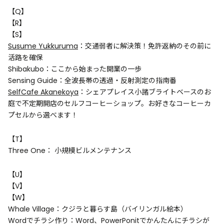
【Q】
【R】
【S】
Susume Yukkuruma
：交通弱者に解決策！免許返納のその前に
活路を確保
Shibakubo：ここから始まった開業の一歩
Sensing Guide：全波長帯の透過・反射測定の指南番
SelfCafe Akanekoya
：シェアプレイス小諸ブライトベースのお
庭で不定期開店のセルフコーヒーショップ。お好きなコーヒーカ
プセルから選べます！
【T】
Three One： 小規模ビルメンテナンス
【U】
【V】
【W】
Whale Village：クジラと暮らす島（バイリンガル絵本）
Wordでチラシ作り：Word、PowerPonitでかんたんにチラシが