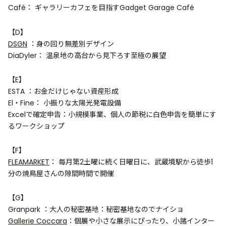
Café： ギャラリーカフェを目指すGadget Garage Café
【D】
DSGN
：身の回り無差別デザイン
DiaDyler： 温泉地の高台から見下ろす至極の展望
【E】
ESTA ：お金だけじゃない資産形成
El・Fine： 小振りな太陽光発電設備
Excelで確定申告：小規模事業、個人の節税に白色申告を簡単にす
るワークショップ
【F】
FLEAMARKET
： 毎月第2土曜に続く日曜日に、武蔵境駅から徒歩1
分の焼鳥屋さんの隙間時間で開催
【G】
Granpark ：大人の秘密基地：秘密基地なのでナイショ
Gallerie Coccara
：個展や小さな展示にぴったり、小諸インター