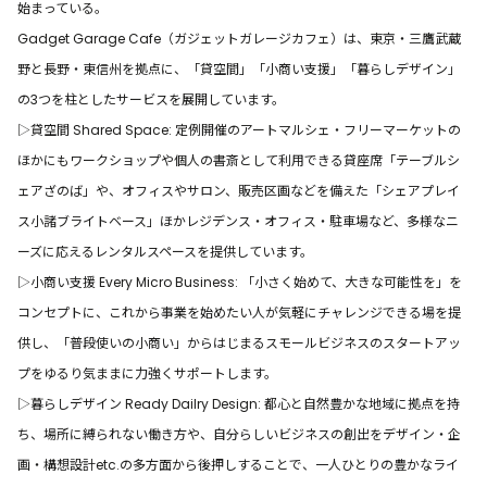
始まっている。
Gadget Garage Cafe（ガジェットガレージカフェ）は、東京・三鷹武蔵
野と長野・東信州を拠点に、「貸空間」「小商い支援」「暮らしデザイン」
の3つを柱としたサービスを展開しています。
▷貸空間 Shared Space: 定例開催のアートマルシェ・フリーマーケットの
ほかにもワークショップや個人の書斎として利用できる貸座席「テーブルシ
ェアざのば」や、オフィスやサロン、販売区画などを備えた「シェアプレイ
ス小諸ブライトベース」ほかレジデンス・オフィス・駐車場など、多様なニ
ーズに応えるレンタルスペースを提供しています。
▷小商い支援 Every Micro Business
: 「小さく始めて、大きな可能性を」を
コンセプトに、これから事業を始めたい人が気軽にチャレンジできる場を提
供し、「普段使いの小商い」からはじまるスモールビジネスのスタートアッ
プをゆるり気ままに力強くサポートします。
▷暮らしデザイン Ready Dailry Design: 都心と自然豊かな地域に拠点を持
ち、場所に縛られない働き方や、自分らしいビジネスの創出をデザイン・企
画・構想設計etc.の多方面から後押しすることで、一人ひとりの豊かなライ