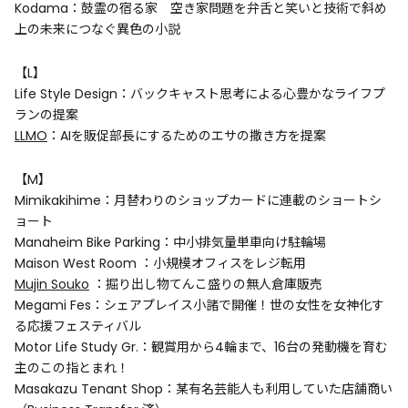
Kodama：鼓霊の宿る家 空き家問題を弁舌と笑いと技術で斜め
上の未来につなぐ異色の小説
【L】
Life Style Design：バックキャスト思考による心豊かなライフプ
ランの提案
LLMO
：AIを販促部長にするためのエサの撒き方を提案
【M】
Mimikakihime：月替わりのショップカードに連載のショートシ
ョート
Manaheim Bike Parking：中小排気量単車向け駐輪場
Maison West Room ：小規模オフィスをレジ転用
Mujin Souko
：掘り出し物てんこ盛りの無人倉庫販売
Megami Fes：シェアプレイス小諸で開催！世の女性を女神化す
る応援フェスティバル
Motor Life Study Gr.：観賞用から4輪まで、16台の発動機を育む
主のこの指とまれ！
Masakazu Tenant Shop：某有名芸能人も利用していた店舗商い