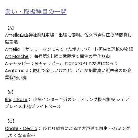
業い・取扱種目の一覧
【A】
Amelia白山神社前駐車場
：出張に便利。佐久市岩村田の時間貸し
駐車場
Amelia ：サラリーマンにもできた地方アパート再生と運転の物語
Art Marche
： 毎月第2土曜に武蔵境で開催の手作り市
AIチャッピー：AIチャッピーことChatGPTと友達になろう
Avatarnoid：便利で楽しいけれど、どこか胡散臭い近未来のSF企
業戦記小説
【B】
BrightBase
： 小諸インター至近のシェアリング複合施設 シェア
プレイス小諸ブライトベース
【C】
Challe・Cecilia
： ひとり親方による地方戸建て再生 ～ハミング
したくなる家～