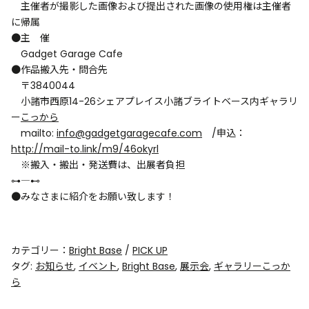
主催者が撮影した画像および提出された画像の使用権は主催者
に帰属
●主 催
Gadget Garage Cafe
●作品搬入先・問合先
〒3840044
小諸市西原14-26シェアプレイス小諸ブライトベース内ギャラリ
ー
こっから
mailto:
info@gadgetgaragecafe.com
/申込：
http://mail-to.link/m9/46okyrl
※搬入・搬出・発送費は、出展者負担
⊶――――――――――⊷
●みなさまに紹介をお願い致します！
カテゴリー：
Bright Base
/
PICK UP
タグ:
お知らせ
,
イベント
,
Bright Base
,
展示会
,
ギャラリーこっか
ら