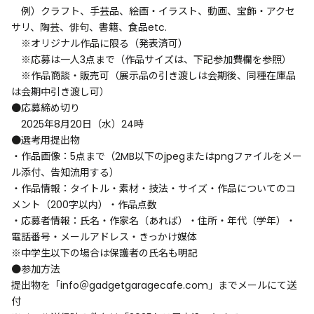
例）クラフト、手芸品、絵画・イラスト、動画、宝飾・アクセ
サリ、陶芸、俳句、書籍、食品etc.
※オリジナル作品に限る（発表済可）
※応募は一人3点まで（作品サイズは、下記参加費欄を参照）
※作品商談・販売可（展示品の引き渡しは会期後、同種在庫品
は会期中引き渡し可）
●応募締め切り
2025年8月20日（水）24時
●選考用提出物
・作品画像：5点まで（2MB以下のjpegまたはpngファイルをメー
ル添付、告知流用する）
・作品情報：タイトル・素材・技法・サイズ・作品についてのコ
メント（200字以内）・作品点数
・応募者情報：氏名・作家名（あれば）・住所・年代（学年）・
電話番号・メールアドレス・きっかけ媒体
※中学生以下の場合は保護者の氏名も明記
●参加方法
提出物を「info＠gadgetgaragecafe.com」までメールにて送
付