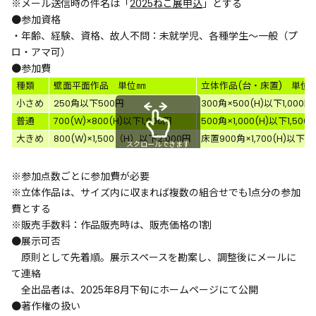
※メール送信時の件名は「
2025ねこ展申込
」とする
●参加資格
・年齢、経験、資格、故人不問：未就学児、各種学生～一般（プ
ロ・アマ可）
●参加費
種類
壁面平面作品 単位㎜
立体作品(台・床置) 単位
小さめ
250角以下500円
300角×500(H)以下1,000円
普通
700(W)×800(H)以下1,000円
500角×1,000(H)以下1,500
大きめ
800(W)×1,500（H）以下2,000円
床置900角×1,700(H)以下2,
スクロールできます
※参加点数ごとに参加費が必要
※立体作品は、サイズ内に収まれば複数の組合せでも1点分の参加
費とする
※販売手数料：作品販売時は、販売価格の1割
●展示可否
原則として先着順。展示スペースを勘案し、調整後にメールに
て連絡
全出品者は、2025年8月下旬にホームページにて公開
●著作権の扱い